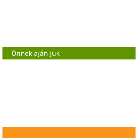
METSZŐOLLÓ ALKATRÉSZEK
BÁLABONTÓK
HOMLOKRAKODÓ MUNKAESZKÖZÖK
ERDÉSZETI GÉPEK
Egyéb alkatrészek
BETAKARÍTÓ GÉPEK ALKATRÉSZEI
TALAJMŰVELŐ GÉPEK ALKATRÉSZEI
HOMLOKRAKODÓ ALKATRÉSZEK
Önnek ajánljuk