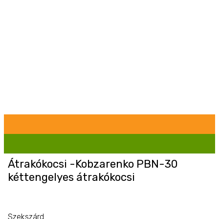
Átrakókocsi -Kobzarenko PBN-30
kéttengelyes átrakókocsi
Szekszárd