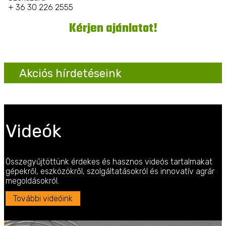
+ 36 30 226 2555
Kérjen ajánlatot!
Akciós hírdetéseink
Videók
Összegyűjtöttünk érdekes és hasznos videós tartalmakat
gépekről, eszközökről, szolgáltatásokról és innovatív agrár
megoldásokról.
További videóink