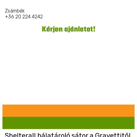
Zsámbék
+36 20 224 4242
Kérjen ajánlatot!
Shelterall bálatároló sátor a Gravettitől