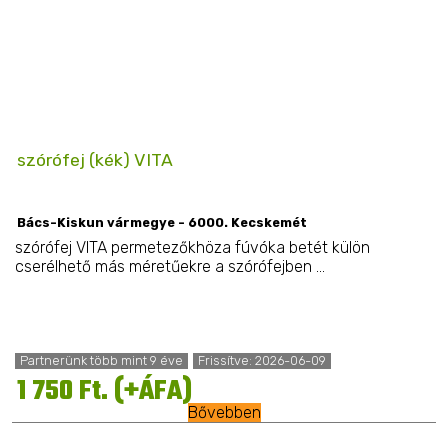
szórófej (kék) VITA
Bács-Kiskun vármegye - 6000. Kecskemét
szórófej VITA permetezőkhöza fúvóka betét külön
cserélhető más méretűekre a szórófejben ...
Partnerünk több mint 9 éve
Frissítve: 2026-06-09
1 750 Ft. (+ÁFA)
Bővebben