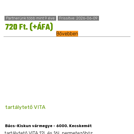
Partnerünk több mint 9 éve
Frissítve: 2026-06-09
720 Ft. (+ÁFA)
Bővebben
tartálytető VITA
Bács-Kiskun vármegye - 6000. Kecskemét
tartálytető VITA 12L és 16L permetezőhöz ...