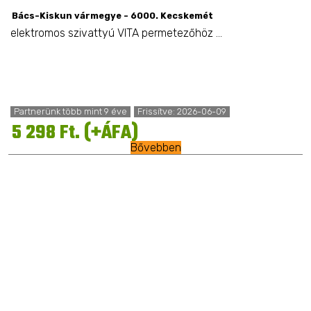
Bács-Kiskun vármegye - 6000. Kecskemét
elektromos szivattyú VITA permetezőhöz ...
Partnerünk több mint 9 éve
Frissítve: 2026-06-09
5 298 Ft. (+ÁFA)
Bővebben