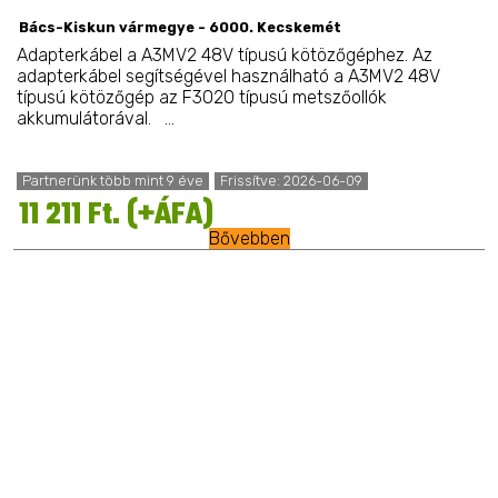
Bács-Kiskun vármegye - 6000. Kecskemét
Adapterkábel a A3MV2 48V típusú kötözőgéphez. Az
adapterkábel segítségével használható a A3MV2 48V
típusú kötözőgép az F3020 típusú metszőollók
akkumulátorával. ...
Partnerünk több mint 9 éve
Frissítve: 2026-06-09
11 211 Ft. (+ÁFA)
Bővebben