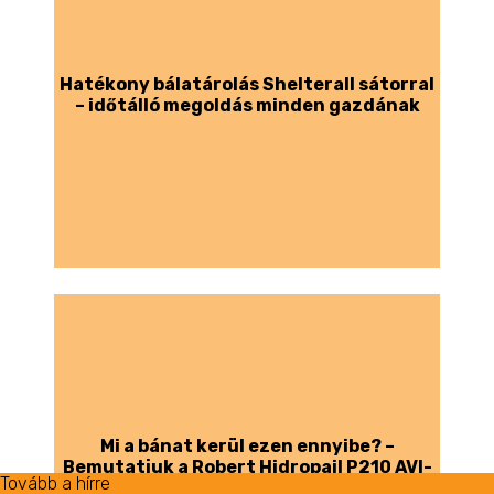
Hatékony bálatárolás Shelterall sátorral
– időtálló megoldás minden gazdának
Mi a bánat kerül ezen ennyibe? –
Bemutatjuk a Robert Hidropail P210 AVI-
Tovább a hírre
Tovább a hírre
Tovább a hírre
Tovább a hírre
Tovább a hírre
Tovább a hírre
Tovább a hírre
Tovább a hírre
Tovább a hírre
Tovább a hírre
Tovább a hírre
Tovább a hírre
Tovább a hírre
Tovább a hírre
Tovább a hírre
t.