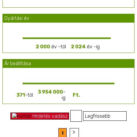
Gyártási év
2 000
év -tól
2 024
év -ig
Ár beállítása
3 954 000
-
371
-tól
ig
Hirdetés vadász
1
0