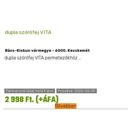
dupla szórófej VITA
Bács-Kiskun vármegye - 6000. Kecskemét
dupla szórófej VITA permetezőkhöz ...
Partnerünk több mint 9 éve
Frissítve: 2026-06-09
2 990 Ft. (+ÁFA)
Bővebben