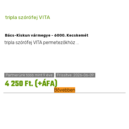
tripla szórófej VITA
Bács-Kiskun vármegye - 6000. Kecskemét
tripla szórófej VITA permetezőkhöz ...
Partnerünk több mint 9 éve
Frissítve: 2026-06-09
4 250 Ft. (+ÁFA)
Bővebben