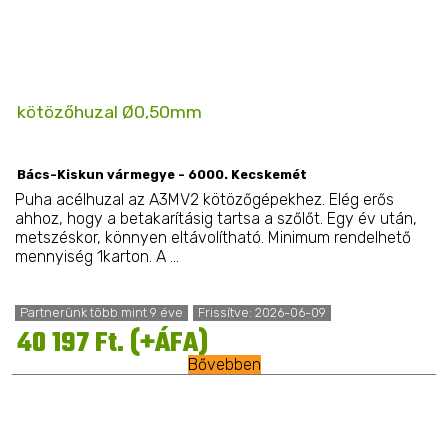
kötözőhuzal Ø0,50mm
Bács-Kiskun vármegye - 6000. Kecskemét
Puha acélhuzal az A3MV2 kötözőgépekhez. Elég erős
ahhoz, hogy a betakarításig tartsa a szőlőt. Egy év után,
metszéskor, könnyen eltávolítható. Minimum rendelhető
mennyiség 1karton. A ...
Partnerünk több mint 9 éve
Frissítve: 2026-06-09
40 197 Ft. (+ÁFA)
Bővebben