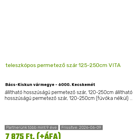
teleszkópos permetező szár 125-250cm VITA
Bács-Kiskun vármegye - 6000. Kecskemét
állítható hosszúságú permetező szár, 120-250cm állítható
hosszúságú permetező szár, 120-250cm (fúvóka nélkül) ...
Partnerünk több mint 9 éve
Frissítve: 2026-06-09
7 875 Ft. (+ÁFA)