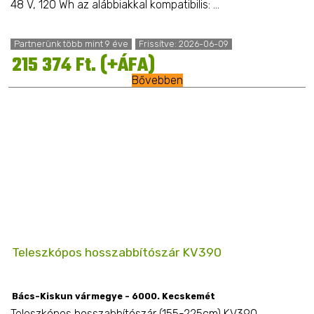
48 V, 120 Wh az alábbiakkal kompatibilis: ...
Partnerünk több mint 9 éve
Frissítve: 2026-06-09
215 374 Ft. (+ÁFA)
Bővebben
Teleszkópos hosszabbítószár KV390
Bács-Kiskun vármegye - 6000. Kecskemét
Teleszkópos hosszabbítószár (155-225cm) KV390