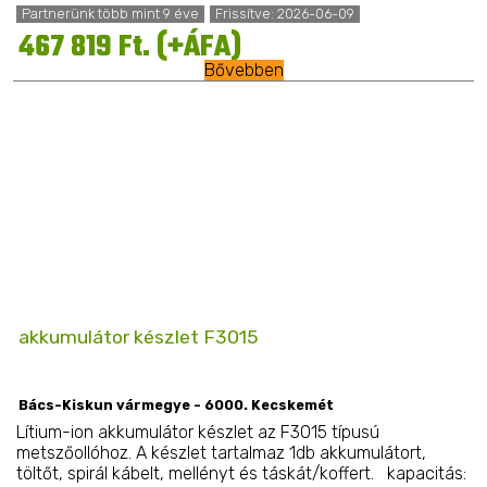
Partnerünk több mint 9 éve
Frissítve: 2026-06-09
467 819 Ft. (+ÁFA)
Bővebben
akkumulátor készlet F3015
Bács-Kiskun vármegye - 6000. Kecskemét
Lítium-ion akkumulátor készlet az F3015 típusú
metszőollóhoz. A készlet tartalmaz 1db akkumulátort,
töltőt, spirál kábelt, mellényt és táskát/koffert. kapacitás: