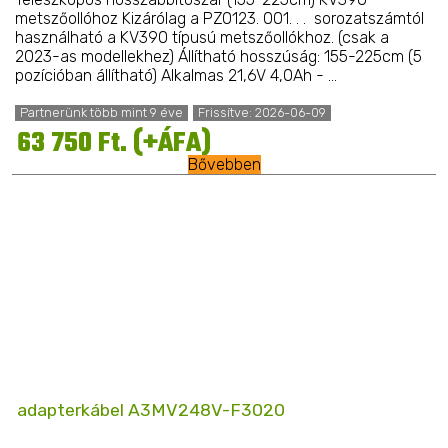
metszőollóhoz Kizárólag a PZ0123. 001. . . sorozatszámtól
használható a KV390 típusú metszőollókhoz. (csak a
2023-as modellekhez) Állítható hosszúság: 155-225cm (5
pozícióban állítható) Alkalmas 21,6V 4,0Ah - ...
Partnerünk több mint 9 éve
Frissítve: 2026-06-09
63 750 Ft. (+ÁFA)
Bővebben
adapterkábel A3MV248V-F3020