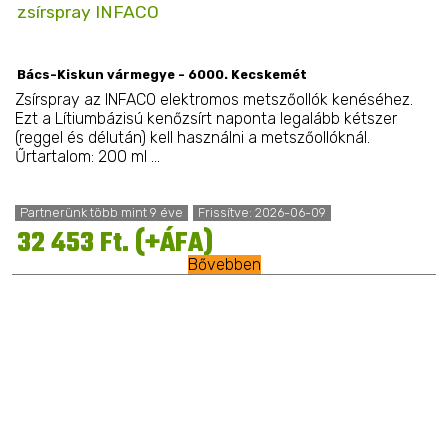
zsírspray INFACO
Bács-Kiskun vármegye - 6000. Kecskemét
Zsírspray az INFACO elektromos metszőollók kenéséhez.
Ezt a Lítiumbázisú kenőzsírt naponta legalább kétszer
(reggel és délután) kell használni a metszőollóknál.
Űrtartalom: 200 ml ...
Partnerünk több mint 9 éve
Frissítve: 2026-06-09
32 453 Ft. (+ÁFA)
Bővebben