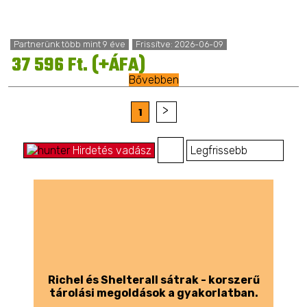
Partnerünk több mint 9 éve
Frissítve: 2026-06-09
37 596 Ft. (+ÁFA)
Bővebben
1
0
Hirdetés vadász
Richel és Shelterall sátrak - korszerű
tárolási megoldások a gyakorlatban.