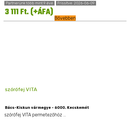
Partnerünk több mint 9 éve
Frissítve: 2026-06-09
3 111 Ft. (+ÁFA)
Bővebben
szórófej VITA
Bács-Kiskun vármegye - 6000. Kecskemét
szórófej VITA permetezőhöz ...