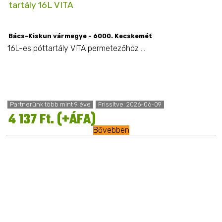
tartály 16L VITA
Bács-Kiskun vármegye - 6000. Kecskemét
16L-es póttartály VITA permetezőhöz ...
Partnerünk több mint 9 éve
Frissítve: 2026-06-09
4 137 Ft. (+ÁFA)
Bővebben