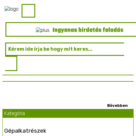
Ingyenes hirdetés feladás
Kategória
Gépalkatrészek