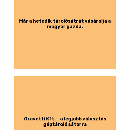
Már a hetedik tárolósátrát vásárolja a
magyar gazda.
Gravetti Kft. – a legjobb választás
géptároló sátorra