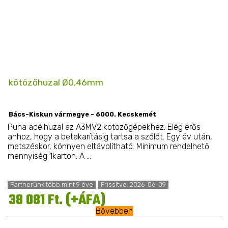
kötözőhuzal Ø0,46mm
Bács-Kiskun vármegye - 6000. Kecskemét
Puha acélhuzal az A3MV2 kötözőgépekhez. Elég erős
ahhoz, hogy a betakarításig tartsa a szőlőt. Egy év után,
metszéskor, könnyen eltávolítható. Minimum rendelhető
mennyiség 1karton. A ...
Partnerünk több mint 9 éve
Frissítve: 2026-06-09
38 081 Ft. (+ÁFA)
Bővebben