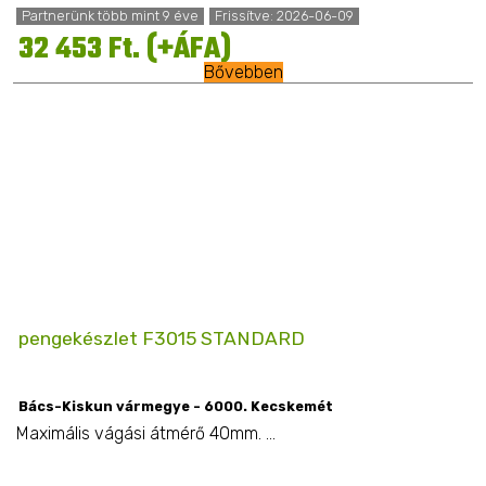
Partnerünk több mint 9 éve
Frissítve: 2026-06-09
32 453 Ft. (+ÁFA)
Bővebben
pengekészlet F3015 STANDARD
Bács-Kiskun vármegye - 6000. Kecskemét
Maximális vágási átmérő 40mm. ...