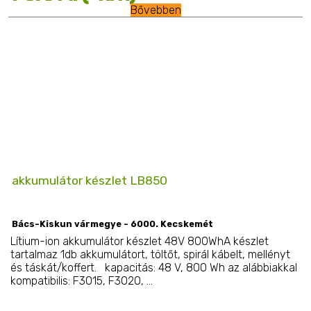
Bővebben
akkumulátor készlet LB850
Bács-Kiskun vármegye - 6000. Kecskemét
Lítium-ion akkumulátor készlet 48V 800WhA készlet
tartalmaz 1db akkumulátort, töltőt, spirál kábelt, mellényt
és táskát/koffert. kapacitás: 48 V, 800 Wh az alábbiakkal
kompatibilis: F3015, F3020, ...