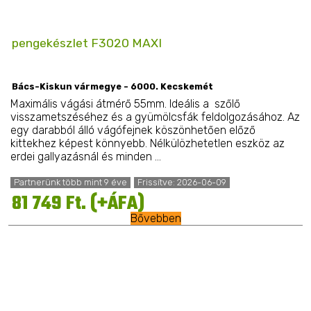
pengekészlet F3020 MAXI
Bács-Kiskun vármegye - 6000. Kecskemét
Maximális vágási átmérő 55mm. Ideális a szőlő
visszametszéséhez és a gyümölcsfák feldolgozásához. Az
egy darabból álló vágófejnek köszönhetően előző
kittekhez képest könnyebb. Nélkülözhetetlen eszköz az
erdei gallyazásnál és minden ...
Partnerünk több mint 9 éve
Frissítve: 2026-06-09
81 749 Ft. (+ÁFA)
Bővebben