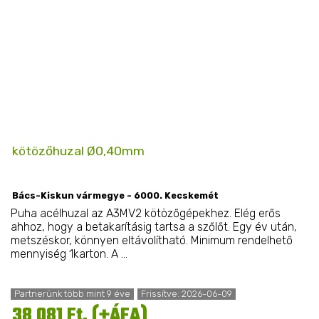
kötözőhuzal Ø0,40mm
Bács-Kiskun vármegye - 6000. Kecskemét
Puha acélhuzal az A3MV2 kötözőgépekhez. Elég erős
ahhoz, hogy a betakarításig tartsa a szőlőt. Egy év után,
metszéskor, könnyen eltávolítható. Minimum rendelhető
mennyiség 1karton. A ...
Partnerünk több mint 9 éve
Frissítve: 2026-06-09
38 081 Ft. (+ÁFA)