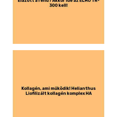
Elázott a rend? Akkor ide az ELHO TR-
300 kell!
Kollagén, ami működik! Helianthus
Liofilizált kollagén komplex HA