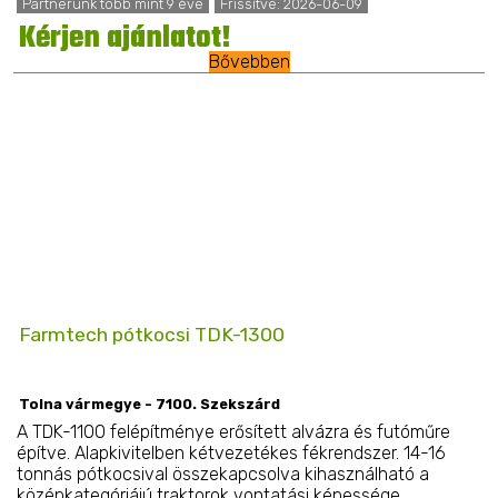
Partnerünk több mint 9 éve
Frissítve: 2026-06-09
Kérjen ajánlatot!
Bővebben
Farmtech pótkocsi TDK-1300
Tolna vármegye - 7100. Szekszárd
A TDK-1100 felépítménye erősített alvázra és futóműre
építve. Alapkivitelben kétvezetékes fékrendszer. 14-16
tonnás pótkocsival összekapcsolva kihasználható a
középkategóriájú traktorok vontatási képessége. ...