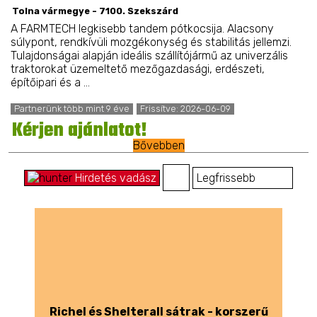
Tolna vármegye - 7100. Szekszárd
A FARMTECH legkisebb tandem pótkocsija. Alacsony
súlypont, rendkívüli mozgékonység és stabilitás jellemzi.
Tulajdonságai alapján ideális szállítójármű az univerzális
traktorokat üzemeltető mezőgazdasági, erdészeti,
építőipari és a ...
Partnerünk több mint 9 éve
Frissítve: 2026-06-09
Kérjen ajánlatot!
Bővebben
Hirdetés vadász
Richel és Shelterall sátrak - korszerű