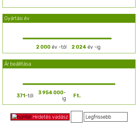
Gyártási év
2 000
év -tól
2 024
év -ig
Ár beállítása
3 954 000
-
371
-tól
ig
Hirdetés vadász