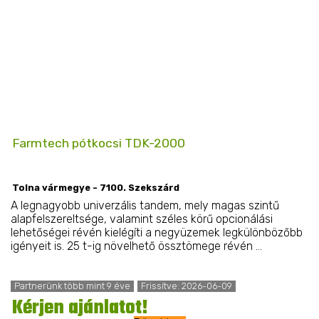
Farmtech pótkocsi TDK-2000
Tolna vármegye - 7100. Szekszárd
A legnagyobb univerzális tandem, mely magas szintű
alapfelszereltsége, valamint széles körű opcionálási
lehetőségei révén kielégíti a negyüzemek legkülönbözőbb
igényeit is. 25 t-ig növelhető össztömege révén ...
Partnerünk több mint 9 éve
Frissítve: 2026-06-09
Kérjen ajánlatot!