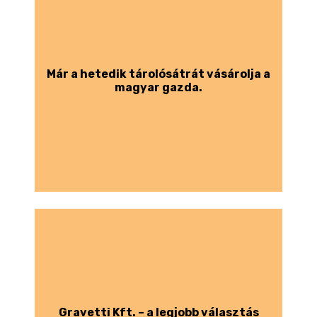
Már a hetedik tárolósátrát vásárolja a
magyar gazda.
Gravetti Kft. – a legjobb választás