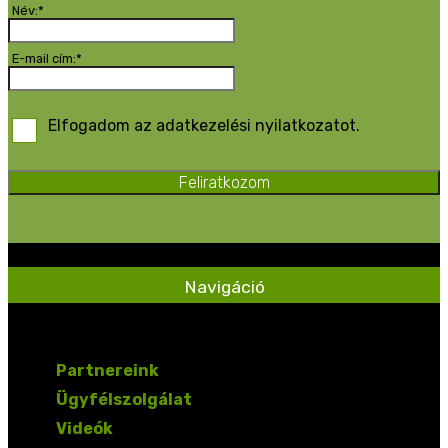
Név:*
E-mail cím:*
Elfogadom az adatkezelési nyilatkozatot.
Feliratkozom
Navigáció
Partnereink
Ügyfélszolgálat
Videók