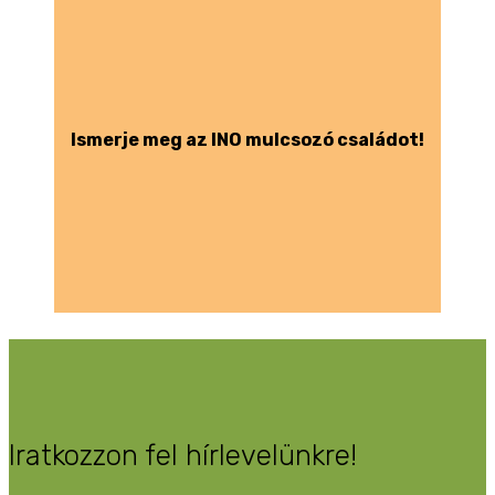
Ismerje meg az INO mulcsozó családot!
Iratkozzon fel hírlevelünkre!