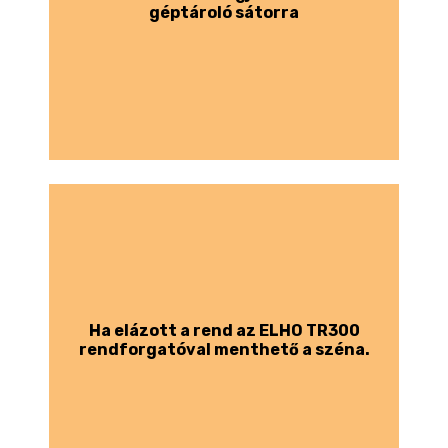
géptároló sátorra
Ha elázott a rend az ELHO TR300
rendforgatóval menthető a széna.