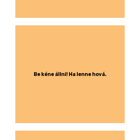
Be kéne állni! Ha lenne hová.