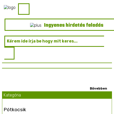
Ingyenes hirdetés feladás
Kategória
Pótkocsik