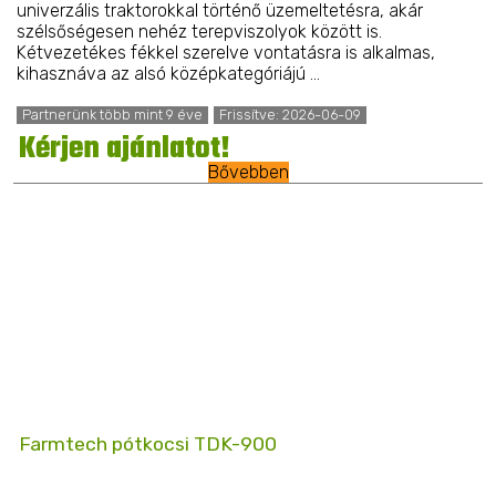
univerzális traktorokkal történő üzemeltetésra, akár
szélsőségesen nehéz terepviszolyok között is.
Kétvezetékes fékkel szerelve vontatásra is alkalmas,
kihasznáva az alsó középkategóriájú ...
Partnerünk több mint 9 éve
Frissítve: 2026-06-09
Kérjen ajánlatot!
Bővebben
Farmtech pótkocsi TDK-900