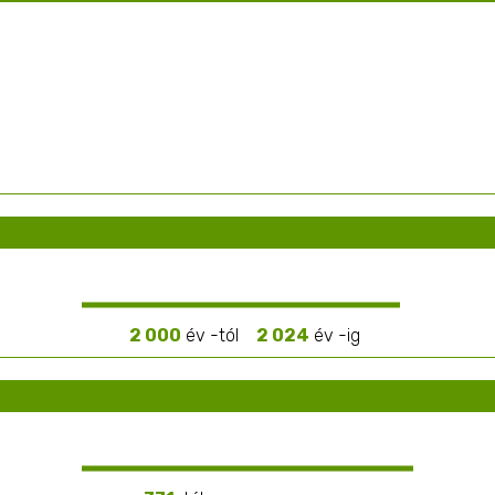
2 000
év -tól
2 024
év -ig