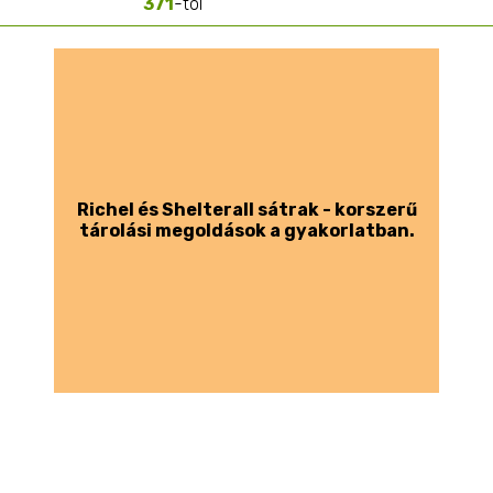
371
-tól
Richel és Shelterall sátrak - korszerű
tárolási megoldások a gyakorlatban.