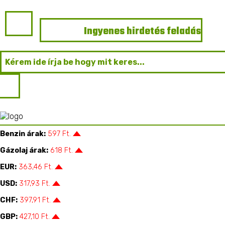
Ingyenes hirdetés feladás
Főoldal
Mezőgazdasági Építmények
Benzin árak:
597 Ft.
Kategória
Gázolaj árak:
618 Ft.
EUR:
363,46 Ft.
Mezőgazdasági Építmények
USD:
317,93 Ft.
CHF:
397,91 Ft.
GBP:
427,10 Ft.
Összes...