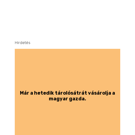
Hirdetés
Már a hetedik tárolósátrát vásárolja a
magyar gazda.