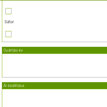
Sátor
Mezőgazdasági komplexum
Gyártási év
Tanya
Ár beállítása
Könnyűszerkezetes építmény