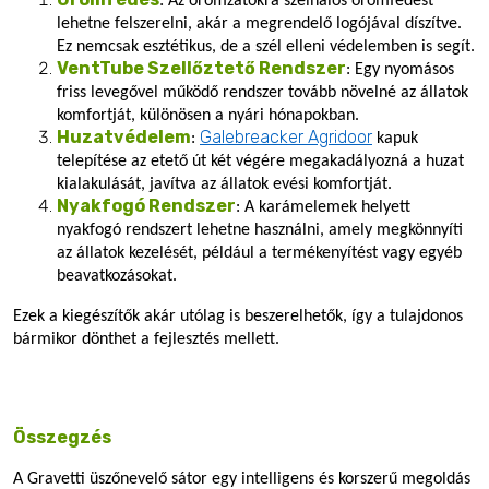
: Az oromzatokra szélhálós oromfedést
lehetne felszerelni, akár a megrendelő logójával díszítve.
Ez nemcsak esztétikus, de a szél elleni védelemben is segít.
VentTube Szellőztető Rendszer
: Egy nyomásos
friss levegővel működő rendszer tovább növelné az állatok
komfortját, különösen a nyári hónapokban.
Huzatvédelem
Galebreacker Agridoor
:
kapuk
telepítése az etető út két végére megakadályozná a huzat
kialakulását, javítva az állatok evési komfortját.
Nyakfogó Rendszer
: A karámelemek helyett
nyakfogó rendszert lehetne használni, amely megkönnyíti
az állatok kezelését, például a termékenyítést vagy egyéb
beavatkozásokat.
Ezek a kiegészítők akár utólag is beszerelhetők, így a tulajdonos
bármikor dönthet a fejlesztés mellett.
Összegzés
A Gravetti üszőnevelő sátor egy intelligens és korszerű megoldás