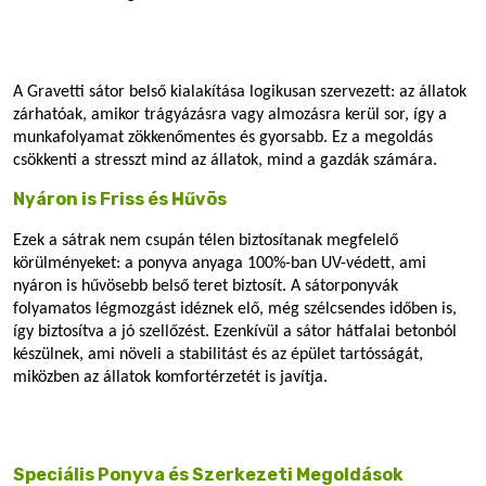
A Gravetti sátor belső kialakítása logikusan szervezett: az állatok
zárhatóak, amikor trágyázásra vagy almozásra kerül sor, így a
munkafolyamat zökkenőmentes és gyorsabb. Ez a megoldás
csökkenti a stresszt mind az állatok, mind a gazdák számára.
Nyáron is Friss és Hűvös
Ezek a sátrak nem csupán télen biztosítanak megfelelő
körülményeket: a ponyva anyaga 100%-ban UV-védett, ami
nyáron is hűvösebb belső teret biztosít. A sátorponyvák
folyamatos légmozgást idéznek elő, még szélcsendes időben is,
így biztosítva a jó szellőzést. Ezenkívül a sátor hátfalai betonból
készülnek, ami növeli a stabilitást és az épület tartósságát,
miközben az állatok komfortérzetét is javítja.
Speciális Ponyva és Szerkezeti Megoldások