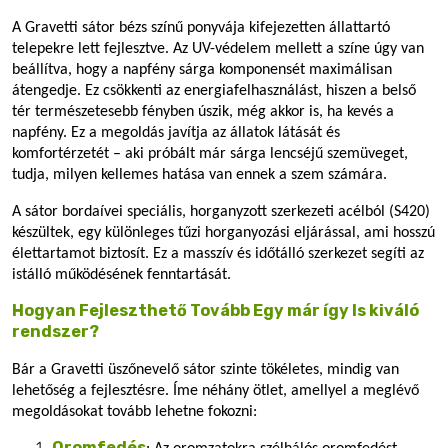
A Gravetti sátor bézs színű ponyvája kifejezetten állattartó
telepekre lett fejlesztve. Az UV-védelem mellett a színe úgy van
beállítva, hogy a napfény sárga komponensét maximálisan
átengedje. Ez csökkenti az energiafelhasználást, hiszen a belső
tér természetesebb fényben úszik, még akkor is, ha kevés a
napfény. Ez a megoldás javítja az állatok látását és
komfortérzetét – aki próbált már sárga lencséjű szemüveget,
tudja, milyen kellemes hatása van ennek a szem számára.
A sátor bordaívei speciális, horganyzott szerkezeti acélból (S420)
készültek, egy különleges tűzi horganyozási eljárással, ami hosszú
élettartamot biztosít. Ez a masszív és időtálló szerkezet segíti az
istálló működésének fenntartását.
Hogyan Fejleszthető Tovább Egy már így Is kiváló
rendszer?
Bár a Gravetti üszőnevelő sátor szinte tökéletes, mindig van
lehetőség a fejlesztésre. Íme néhány ötlet, amellyel a meglévő
megoldásokat tovább lehetne fokozni:
Oromfedés