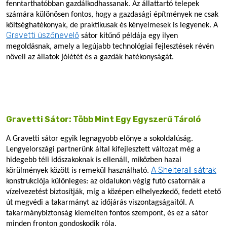
fenntarthatóbban gazdálkodhassanak. Az állattartó telepek
számára különösen fontos, hogy a gazdasági építmények ne csak
költséghatékonyak, de praktikusak és kényelmesek is legyenek. A
Gravetti üszőnevelő
sátor kitűnő példája egy ilyen
megoldásnak, amely a legújabb technológiai fejlesztések révén
növeli az állatok jólétét és a gazdák hatékonyságát.
Gravetti Sátor: Több Mint Egy Egyszerű Tároló
A Gravetti sátor egyik legnagyobb előnye a sokoldalúság.
Lengyelországi partnerünk által kifejlesztett változat még a
hidegebb téli időszakoknak is ellenáll, miközben hazai
A Shelterall sátrak
körülmények között is remekül használható.
konstrukciója különleges: az oldalukon végig futó csatornák a
vízelvezetést biztosítják, míg a középen elhelyezkedő, fedett etető
út megvédi a takarmányt az időjárás viszontagságaitól. A
takarmánybiztonság kiemelten fontos szempont, és ez a sátor
minden fronton gondoskodik róla.