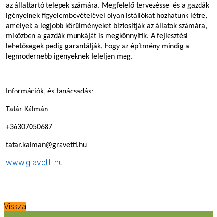
az állattartó telepek számára. Megfelelő tervezéssel és a gazdák
igényeinek figyelembevételével olyan istállókat hozhatunk létre,
amelyek a legjobb körülményeket biztosítják az állatok számára,
miközben a gazdák munkáját is megkönnyítik. A fejlesztési
lehetőségek pedig garantálják, hogy az építmény mindig a
legmodernebb igényeknek feleljen meg.
Információk, és tanácsadás:
Tatár Kálmán
+36307050687
tatar.kalman@gravetti.hu
www.gravetti.hu
Vissza