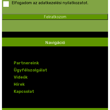
Elfogadom az adatkezelési nyilatkozatot.
Feliratkozom
Navigáció
Partnereink
Ügyfélszolgálat
Videók
Hírek
Kapcsolat