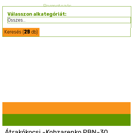
Permetezés
Válasszon alkategóriát:
29
Keresés (
db)
Szolgáltatások
Átrakókocsi -Kobzarenko PBN-30