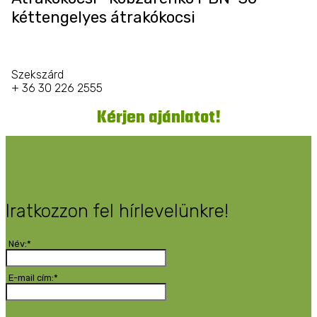
kéttengelyes átrakókocsi
Szekszárd
+ 36 30 226 2555
Kérjen ajánlatot!
Iratkozzon fel hírlevelünkre!
Név:*
E-mail cím:*