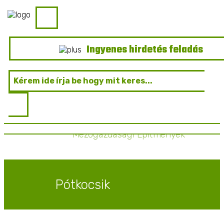
Mezőgazdasági Gépek
Ingyenes hirdetés feladás
Gépalkatrészek
Mezőgazdasági Építmények
Pótkocsik