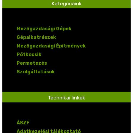
Kategóriáink
Mezőgazdasági Gépek
Gépalkatrészek
Mezőgazdasági Építmények
Pótkocsik
Permetezés
Szolgáltatások
Technikai linkek
ÁSZF
Adatkezelési tájékoztató