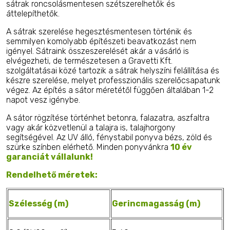
sátrak roncsolásmentesen szétszerelhetők és
áttelepíthetők.
A sátrak szerelése hegesztésmentesen történik és
semmilyen komolyabb építészeti beavatkozást nem
igényel. Sátraink összeszerelését akár a vásárló is
elvégezheti, de természetesen a Gravetti Kft.
szolgáltatásai közé tartozik a sátrak helyszíni felállítása és
készre szerelése, melyet professzionális szerelőcsapatunk
végez. Az építés a sátor méretétől függően általában 1-2
napot vesz igénybe.
A sátor rögzítése történhet betonra, falazatra, aszfaltra
vagy akár közvetlenül a talajra is, talajhorgony
segítségével. Az UV álló, fénystabil ponyva bézs, zöld és
szürke színben elérhető. Minden ponyvánkra
10 év
garanciát vállalunk!
Rendelhető méretek:
Szélesség (m)
Gerincmagasság (m)