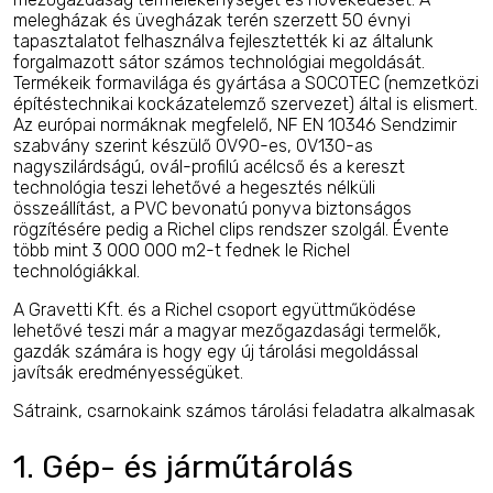
melegházak és üvegházak terén szerzett 50 évnyi
tapasztalatot felhasználva fejlesztették ki az általunk
forgalmazott sátor számos technológiai megoldását.
Termékeik formavilága és gyártása a SOCOTEC (nemzetközi
építéstechnikai kockázatelemző szervezet) által is elismert.
Az európai normáknak megfelelő, NF EN 10346 Sendzimir
szabvány szerint készülő OV90-es, OV130-as
nagyszilárdságú, ovál-profilú acélcső és a kereszt
technológia teszi lehetővé a hegesztés nélküli
összeállítást, a PVC bevonatú ponyva biztonságos
rögzítésére pedig a Richel clips rendszer szolgál.
Évente
több mint 3 000 000 m2-t fednek le Richel
technológiákkal.
A Gravetti Kft. és a Richel csoport együttműködése
lehetővé teszi már a magyar mezőgazdasági termelők,
gazdák számára is hogy egy új tárolási megoldással
javítsák eredményességüket.
Sátraink, csarnokaink számos tárolási feladatra alkalmasak
1. Gép- és járműtárolás