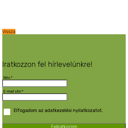
Vissza
Iratkozzon fel hírlevelünkre!
Név:*
E-mail cím:*
Elfogadom az adatkezelési nyilatkozatot.
Feliratkozom