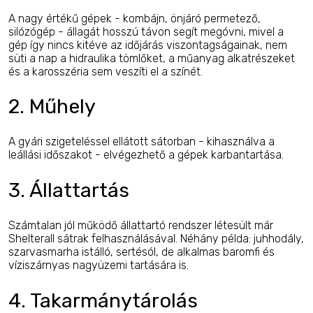
A nagy értékű gépek - kombájn, önjáró permetező,
silózógép - állagát hosszú távon segít megóvni, mivel a
gép így nincs kitéve az időjárás viszontagságainak, nem
süti a nap a hidraulika tömlőket, a műanyag alkatrészeket
és a karosszéria sem veszíti el a színét.
2. Műhely
A gyári szigeteléssel ellátott sátorban - kihasználva a
leállási időszakot - elvégezhető a gépek karbantartása.
3. Állattartás
Számtalan jól működő állattartó rendszer létesült már
Shelterall sátrak felhasználásával. Néhány példa: juhhodály,
szarvasmarha istálló, sertésól, de alkalmas baromfi és
víziszárnyas nagyüzemi tartására is.
4. Takarmánytárolás