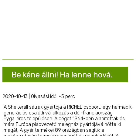
Be kéne állni! Ha lenne hová.
2020-10-13 | Olvasási idő: ~5 perc
A Shelterall sátrak gyártója a RICHEL csoport, egy harmadik
generációs családi vállalkozás a dél-franciaországi
Eygaliéres településen. A céget 1964-ben alapították és
mára Európa piacvezető melegház gyártójává nőtte ki
magát. A gyár termékei 89 országban segítik a
mezőgazdaság termelékenységét és növekedését. A