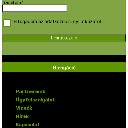
E-mail cím:*
Elfogadom az adatkezelési nyilatkozatot.
Feliratkozom
Navigáció
Partnereink
Ügyfélszolgálat
Videók
Hírek
Kapcsolat