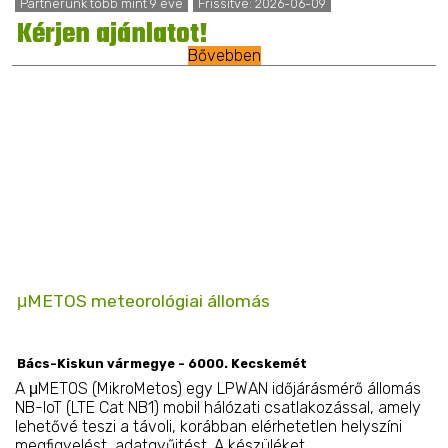
Partnerünk több mint 9 éve
Frissítve: 2026-06-09
Kérjen ajánlatot!
Bővebben
μMETOS meteorológiai állomás
Bács-Kiskun vármegye - 6000. Kecskemét
A μMETOS (MikroMetos) egy LPWAN időjárásmérő állomás
NB-IoT (LTE Cat NB1) mobil hálózati csatlakozással, amely
lehetővé teszi a távoli, korábban elérhetetlen helyszíni
megfigyelést, adatgyűjtést. A készüléket ...