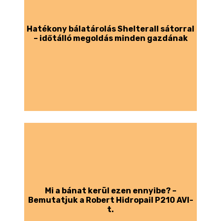
Hatékony bálatárolás Shelterall sátorral
– időtálló megoldás minden gazdának
Mi a bánat kerül ezen ennyibe? –
Bemutatjuk a Robert Hidropail P210 AVI-
t.