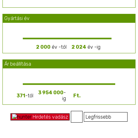
innovációk, mint az autonóm gépek és drónok, tovább
növelik a mezőgazdasági folyamatok hatékonyságát
és fenntarthatóságát.
Gyártási év
2 000
év -tól
2 024
év -ig
Ár beállítása
3 954 000
-
371
-tól
ig
Hirdetés vadász