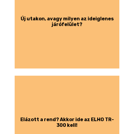
Új utakon, avagy milyen az ideiglenes
járófelület?
Elázott a rend? Akkor ide az ELHO TR-
300 kell!