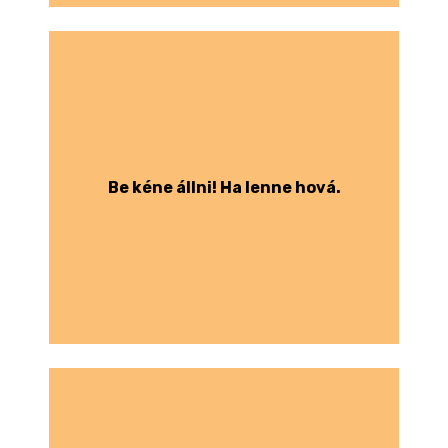
Be kéne állni! Ha lenne hová.