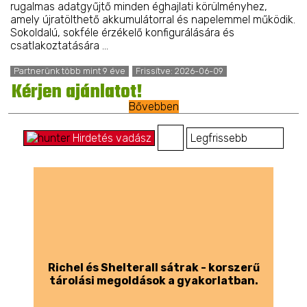
rugalmas adatgyűjtő minden éghajlati körülményhez,
amely újratölthető akkumulátorral és napelemmel működik.
Sokoldalú, sokféle érzékelő konfigurálására és
csatlakoztatására ...
Partnerünk több mint 9 éve
Frissítve: 2026-06-09
Kérjen ajánlatot!
Bővebben
Hirdetés vadász
Richel és Shelterall sátrak - korszerű
tárolási megoldások a gyakorlatban.