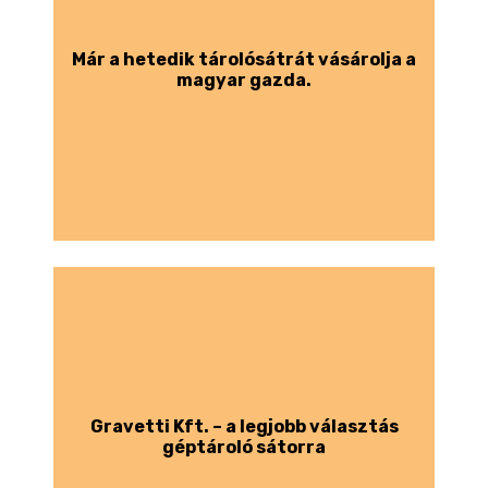
Már a hetedik tárolósátrát vásárolja a
magyar gazda.
Gravetti Kft. – a legjobb választás
géptároló sátorra