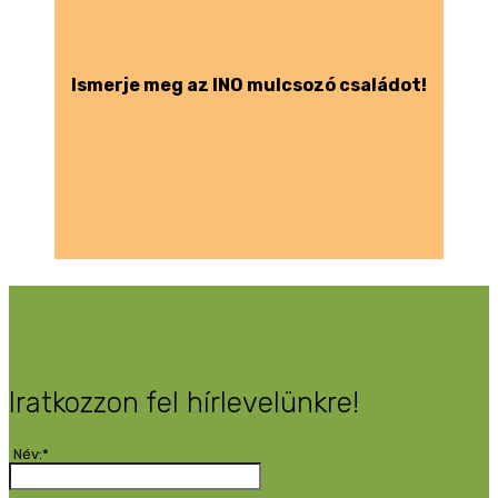
Ismerje meg az INO mulcsozó családot!
Iratkozzon fel hírlevelünkre!
Név:*