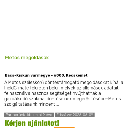
Metos megoldások
Bács-Kiskun vármegye - 6000. Kecskemét
A Metos széleskörű döntéstámogató megoldásokat kínál a
FieldClimate felületen belül, melyek az állomások adatait
felhasználva hasznos segítséget nyújthatnak a
gazdálkodó szakmai döntéseinek megerősítésébenMetos
szolgáltatásaink mindent ...
Partnerünk több mint 9 éve
Frissítve: 2026-06-09
Kérjen ajánlatot!