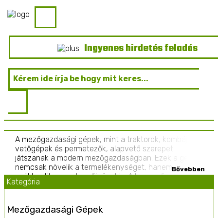
Ingyenes hirdetés feladás
A mezőgazdasági gépek, mint a traktorok, kombájnok,
vetőgépek és permetezők, alapvető szerepet
játszanak a modern mezőgazdaságban. Ezek a gépek
nemcsak növelik a termelékenységet, hanem
csökkentik a munkaerőigényt is. A korszerű
Kategória
technológia alkalmazása, például a GPS-alapú
precíziós gazdálkodás, lehetővé teszi a talaj- és
terménykezelés optimalizálását, csökkentve ezzel a
Mezőgazdasági Gépek
költségeket és a környezetre gyakorolt hatást. Az