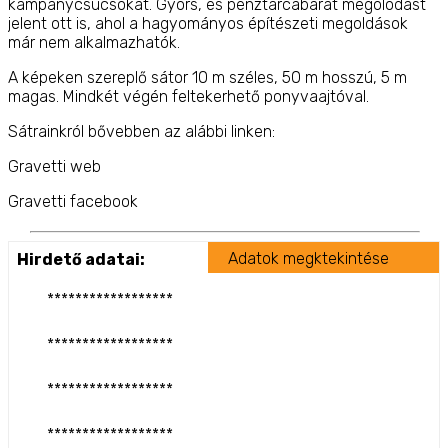
kampánycsúcsokat. Gyors, és pénztárcabarát megolodást
jelent ott is, ahol a hagyományos építészeti megoldások
már nem alkalmazhatók.
A képeken szereplő sátor 10 m széles, 50 m hosszú, 5 m
magas. Mindkét végén feltekerhető ponyvaajtóval.
Sátrainkról bővebben az alábbi linken:
Gravetti web
Gravetti facebook
Adatok megktekintése
Hirdető adatai:
******************
******************
******************
******************