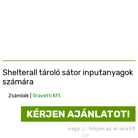
Shelterall tároló sátor inputanyagok
számára
Zsámbék |
Gravetti Kft.
KÉRJEN AJÁNLATOT!
vagy
hívjon az ár miatt!