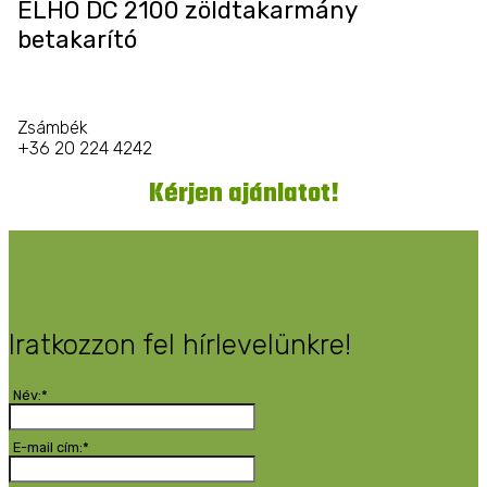
ELHO DC 2100 zöldtakarmány
betakarító
Zsámbék
+36 20 224 4242
Kérjen ajánlatot!
Iratkozzon fel hírlevelünkre!
Név:*
E-mail cím:*