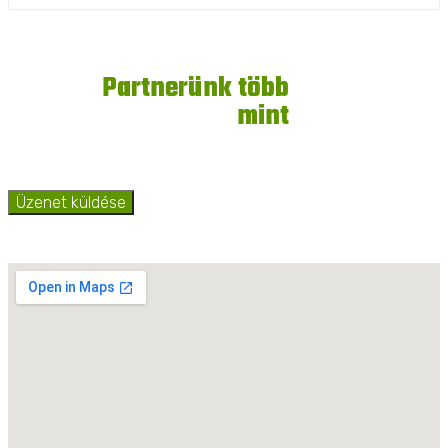
6
Partnerünk több
mint
éve
Üzenet küldése