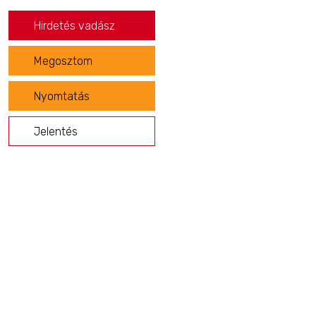
Hirdetés vadász
Megosztom
Nyomtatás
Jelentés