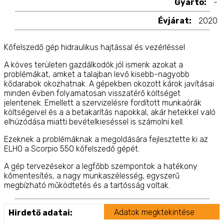
Gyártó:
-
Évjárat:
2020
Kőfelszedő gép hidraulikus hajtással és vezérléssel
A köves területen gazdálkodók jól ismerik azokat a
problémákat, amket a talajban levő kisebb-nagyobb
kődarabok okozhatnak. A gépekben okozott károk javításai
minden évben folyamatosan visszatérő költséget
jelentenek. Emellett a szervizelésre fordított munkaórák
költségeivel és a a betakarítás napokkal, akár hetekkel való
elhúzódása miatti bevételkieséssel is számolni kell.
Ezeknek a problémáknak a megoldására fejlesztette ki az
ELHO a Scorpio 550 kőfelszedő gépét.
A gép tervezésekor a legfőbb szempontok a hatékony
kőmentesítés, a nagy munkaszélesség, egyszerű
megbízható működtetés és a tartósság voltak.
A teljesen hidraulikus meghajtás biztosítja hogy a
teljesítmény mindíg a munkavégző egységek igénye szerint
Adatok megktekintése
Hirdető adatai:
oszlik meg.A hidraulikus meghajtás biztosítja egyúttal, hogy