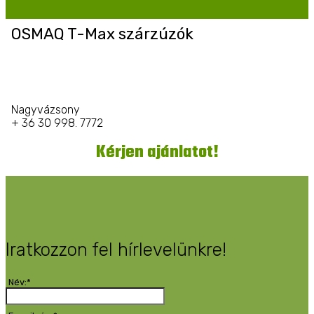
OSMAQ T-Max szárzúzók
Nagyvázsony
+ 36 30 998. 7772
Kérjen ajánlatot!
Iratkozzon fel hírlevelünkre!
Név:*