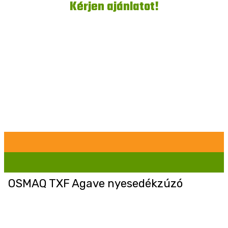
Kérjen ajánlatot!
OSMAQ TXF Agave nyesedékzúzó