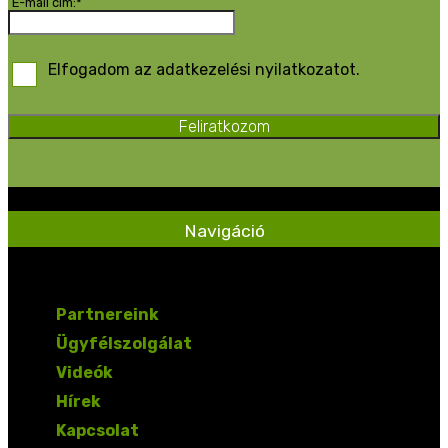
E-mail cím:*
Elfogadom az adatkezelési nyilatkozatot.
Feliratkozom
Navigáció
Partnereink
Ügyfélszolgálat
Videók
Hírek
Kapcsolat