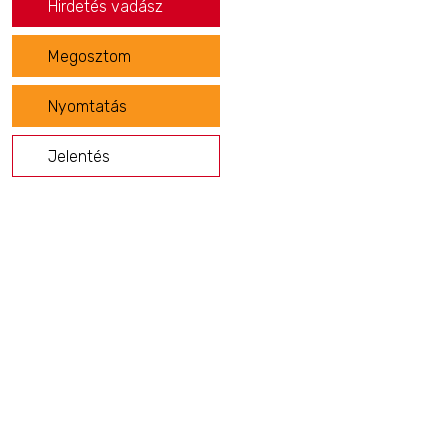
Hirdetés vadász
Megosztom
Nyomtatás
Jelentés