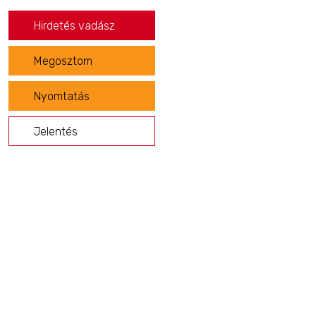
Hirdetés vadász
Megosztom
Nyomtatás
Jelentés