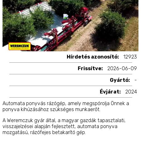
Hírdetés azonosító:
12923
Frissítve:
2026-06-09
Gyártó:
-
Évjárat:
2024
Automata ponyvás rázógép, amely megspórolja Önnek a
ponyva kihúzásához szükséges munkaerőt.
A Weremczuk gyár által, a magyar gazdák tapasztalati,
visszajelzései alapján fejlesztett, automata ponyva
mozgatású, rázófejes betakarító gép.