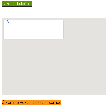
Üzenet küldése
Útvonaltervezéshez kattintson ide