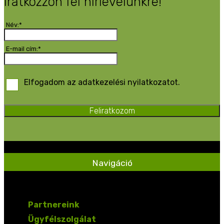
Iratkozzon fel hírlevelünkre!
Név:*
E-mail cím:*
Elfogadom az adatkezelési nyilatkozatot.
Feliratkozom
Navigáció
Partnereink
Ügyfélszolgálat