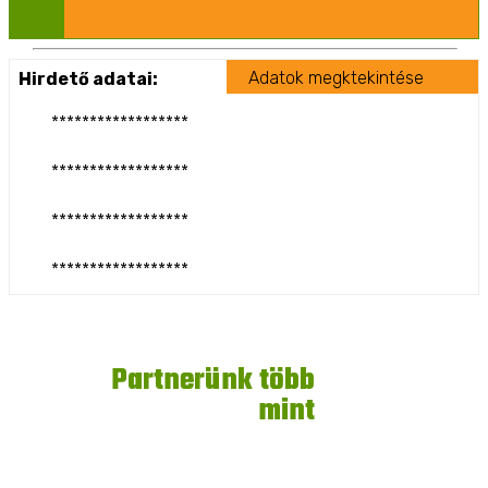
TOVÁBBI INFORMÁCIÓ
Adatok megktekintése
Hirdető adatai:
******************
******************
******************
******************
9
Partnerünk több
mint
éve