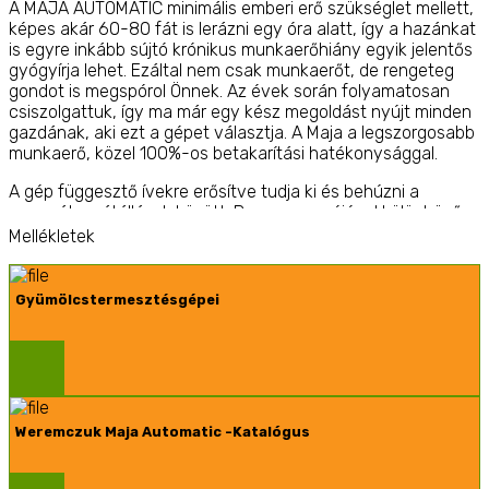
A
MAJA AUTOMATIC
minimális emberi erő szükséglet mellett,
képes akár 60-80 fát is lerázni egy óra alatt, így a hazánkat
is egyre inkább sújtó krónikus munkaerőhiány egyik jelentős
gyógyírja lehet. Ezáltal nem csak munkaerőt, de rengeteg
gondot is megspórol Önnek. Az évek során folyamatosan
csiszolgattuk, így ma már egy kész megoldást nyújt minden
gazdának, aki ezt a gépet választja. A Maja a legszorgosabb
munkaerő, közel 100%-os betakarítási hatékonysággal.
A gép függesztő ívekre erősítve tudja ki és behúzni a
ponyvát az átállások között. Ponyva cseréjével különböző
tőtávú ültetvényekben is gond nélkül alkalmazható.
Mellékletek
Excentrikus rázásképpel dolgozik, így kíméletes a fákkal. Jól
dolgozik sík, illetve lankás ültetvényben egyaránt.
Gyümölcstermesztésgépei
Műszaki adatok:
Független hidraulika rendszer
Nagyméretű olajhűtő
Szabályozható szalag sebességek
Hatékony szívóventilátor
Weremczuk Maja Automatic -Katalógus
Érőgépigény: min. 90 LE