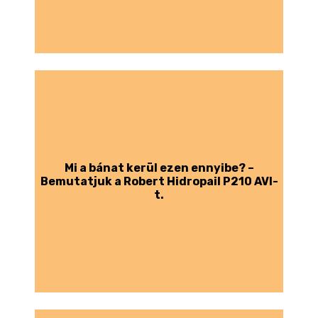
Mi a bánat kerül ezen ennyibe? –
Bemutatjuk a Robert Hidropail P210 AVI-
t.