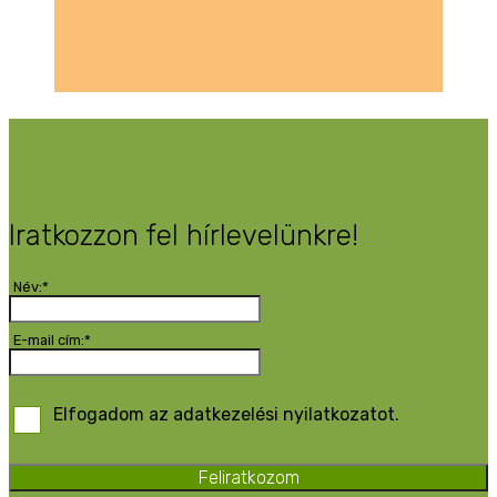
Iratkozzon fel hírlevelünkre!
Név:*
E-mail cím:*
Elfogadom az adatkezelési nyilatkozatot.
Feliratkozom