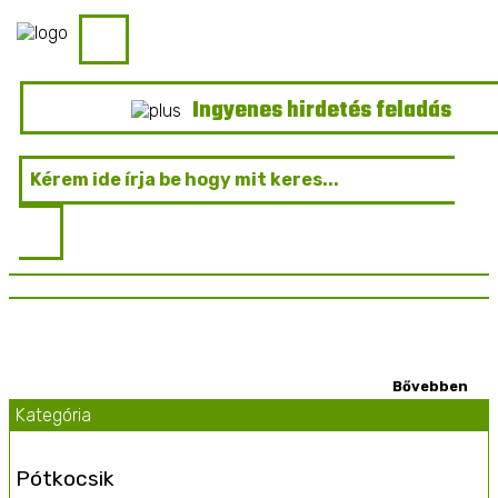
Ingyenes hirdetés feladás
Kategória
Pótkocsik