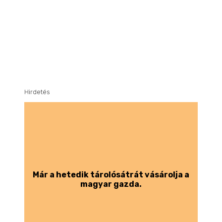
Hirdetés
Már a hetedik tárolósátrát vásárolja a
magyar gazda.