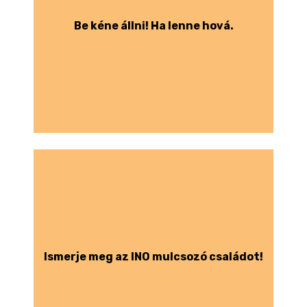
Be kéne állni! Ha lenne hová.
Ismerje meg az INO mulcsozó családot!