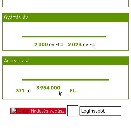
Gyártási év
2 000
év -tól
2 024
év -ig
Ár beállítása
3 954 000
-
371
-tól
ig
Hirdetés vadász