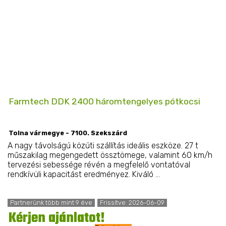
Farmtech DDK 2400 háromtengelyes pótkocsi
Tolna vármegye - 7100. Szekszárd
A nagy távolságú közúti szállítás ideális eszköze. 27 t
műszakilag megengedett össztömege, valamint 60 km/h
tervezési sebessége révén a megfelelő vontatóval
rendkívüli kapacitást eredményez. Kiváló ...
Partnerünk több mint 9 éve
Frissítve: 2026-06-09
Kérjen ajánlatot!