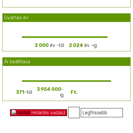
innovációk, mint az autonóm gépek és drónok, tovább
növelik a mezőgazdasági folyamatok hatékonyságát
és fenntarthatóságát.
Gyártási év
2 000
év -tól
2 024
év -ig
Ár beállítása
3 954 000
-
371
-tól
ig
Hirdetés vadász