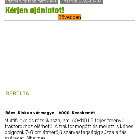
Partnerünk több mint 9 éve
Frissítve: 2026-06-09
Kérjen ajánlatot!
Bővebben
BERTI TA
Bács-Kiskun vármegye - 6000. Kecskemét
Multifunkciós rézsűkasza, ami 60-110 LE teljesítményű
traktorokhoz elérhető. A traktor mögött és mellett is képes
dolgozni, 7-8 cm átmérőjű szárvastagságig zúzza a fás
szárakat. Alkalmas ...