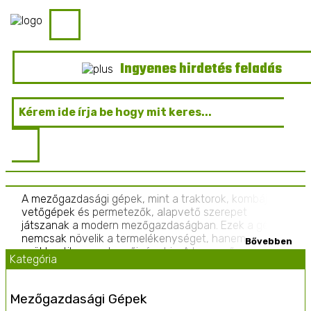
Ingyenes hirdetés feladás
A mezőgazdasági gépek, mint a traktorok, kombájnok,
vetőgépek és permetezők, alapvető szerepet
játszanak a modern mezőgazdaságban. Ezek a gépek
nemcsak növelik a termelékenységet, hanem
csökkentik a munkaerőigényt is. A korszerű
Kategória
technológia alkalmazása, például a GPS-alapú
precíziós gazdálkodás, lehetővé teszi a talaj- és
terménykezelés optimalizálását, csökkentve ezzel a
Mezőgazdasági Gépek
költségeket és a környezetre gyakorolt hatást. Az