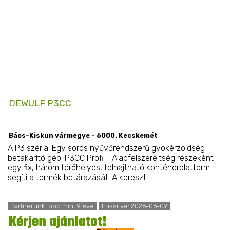
DEWULF P3CC
Bács-Kiskun vármegye - 6000. Kecskemét
A P3 széria: Egy soros nyűvőrendszerű gyökérzöldség
betakarító gép. P3CC Profi – Alapfelszereltség részeként
egy fix, három férőhelyes, felhajtható konténerplatform
segíti a termék betárazását. A kereszt ...
Partnerünk több mint 9 éve
Frissítve: 2026-06-09
Kérjen ajánlatot!