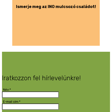
Ismerje meg az INO mulcsozó családot!
Iratkozzon fel hírlevelünkre!
Név:*
E-mail cím:*