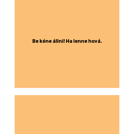
Be kéne állni! Ha lenne hová.