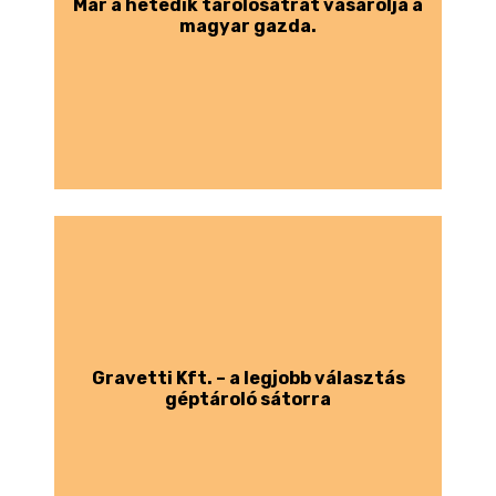
Már a hetedik tárolósátrát vásárolja a
magyar gazda.
Gravetti Kft. – a legjobb választás
géptároló sátorra