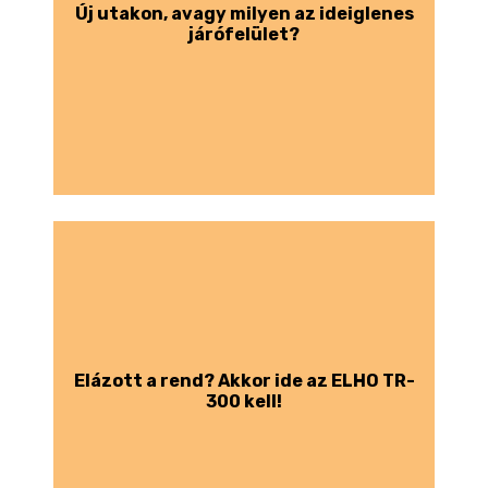
Új utakon, avagy milyen az ideiglenes
járófelület?
Elázott a rend? Akkor ide az ELHO TR-
300 kell!