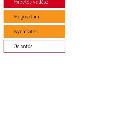
Hirdetés vadász
Megosztom
Nyomtatás
Jelentés