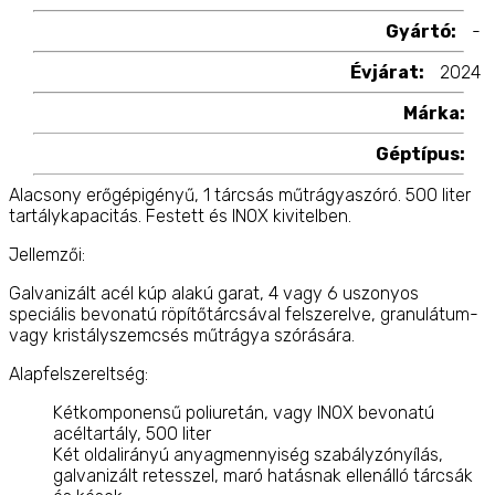
Gyártó:
-
Évjárat:
2024
Márka:
Géptípus:
Alacsony erőgépigényű, 1 tárcsás műtrágyaszóró. 500 liter
tartálykapacitás. Festett és INOX kivitelben.
Jellemzői:
Galvanizált acél kúp alakú garat, 4 vagy 6 uszonyos
speciális bevonatú röpítőtárcsával felszerelve, granulátum-
vagy kristályszemcsés műtrágya szórására.
Alapfelszereltség:
Kétkomponensű poliuretán, vagy INOX bevonatú
acéltartály, 500 liter
Két oldalirányú anyagmennyiség szabályzónyílás,
galvanizált retesszel, maró hatásnak ellenálló tárcsák