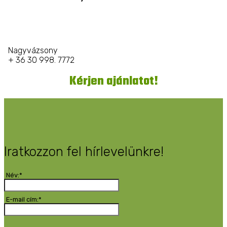
Nagyvázsony
+ 36 30 998. 7772
Kérjen ajánlatot!
Iratkozzon fel hírlevelünkre!
Név:*
E-mail cím:*