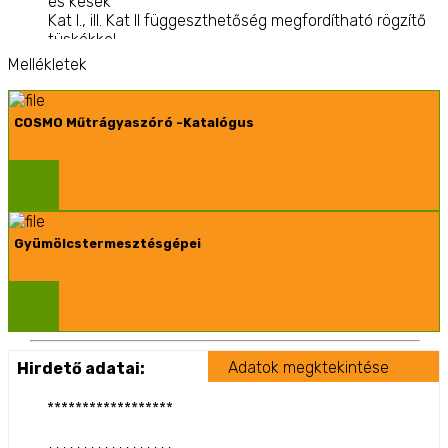
és kések
Kat I., ill. Kat II függeszthetőség megfordítható rögzítő
tüskékkel.
Kardántengellyel
Mellékletek
COSMO Műtrágyaszóró -Katalógus
Gyümölcstermesztésgépei
Adatok megktekintése
Hirdető adatai:
******************