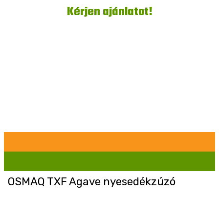
Kérjen ajánlatot!
OSMAQ TXF Agave nyesedékzúzó