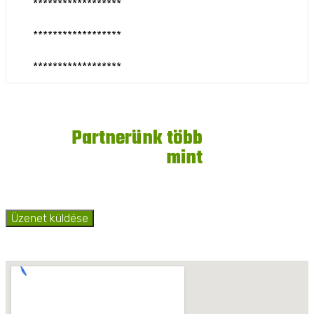
******************
******************
******************
9
Partnerünk több
mint
éve
Üzenet küldése