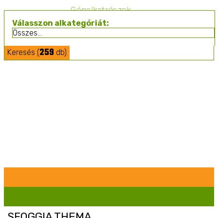
Gépalkatrészek
Válasszon alkategóriát:
259
Keresés (
db)
Mezőgazdasági Építmények
Pótkocsik
Permetezés
Szolgáltatások
SFOGGIA THEMA