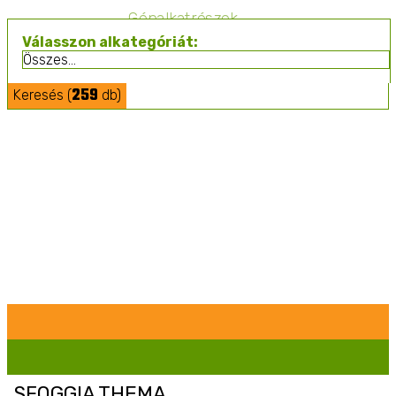
Gépalkatrészek
Válasszon alkategóriát:
259
Keresés (
db)
Mezőgazdasági Építmények
Pótkocsik
Permetezés
Szolgáltatások
SFOGGIA THEMA