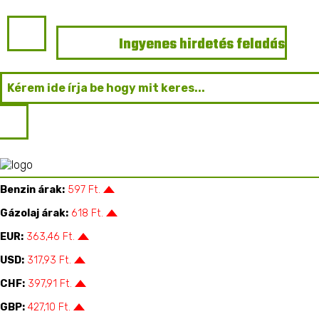
Ingyenes hirdetés feladás
Főoldal
Mezőgazdasági Gépek
Metszőollók
Benzin árak:
597 Ft.
Mezőgazdasági Gépek
Gázolaj árak:
618 Ft.
EUR:
363,46 Ft.
USD:
317,93 Ft.
CHF:
397,91 Ft.
GBP:
427,10 Ft.
Gépalkatrészek