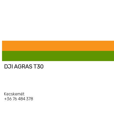
DJI AGRAS T30
Kecskemét
+36 76 484 378