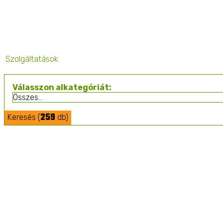
Szolgáltatások
Válasszon alkategóriát:
259
Keresés (
db)