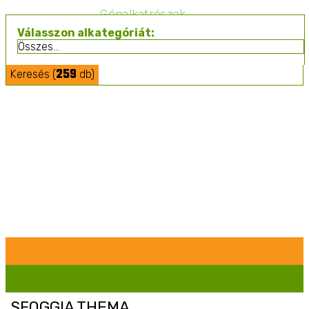
Gépalkatrészek
Válasszon alkategóriát:
259
Keresés (
db)
Mezőgazdasági Építmények
Pótkocsik
Permetezés
Szolgáltatások
SFOGGIA THEMA