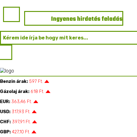
Ingyenes hirdetés feladás
Főoldal
Pótkocsik
Tandem pótkocsik
Farmtech 
Farmtech pótkocsi TDK-900
Szekszárd |
AGIÓ Kft.
Benzin árak:
597 Ft.
Gázolaj árak:
618 Ft.
EUR:
363,46 Ft.
USD:
317,93 Ft.
CHF:
397,91 Ft.
GBP:
427,10 Ft.