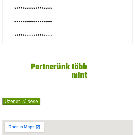
határolóval. Oldalak többféle nyitási lehetősége. Oldalak
******************
központi nyitása. Oldalfeszítő lánc. Magkieresztő nyílás.
Stabil lépcső elöl. Kerékkitámasztó ékek. Második pótkocsi
vontatási lehetőség. Előírások szerinti elektromos kiépítés.
******************
Y-vonórúd. Kétvezetékes légfékrendszer. 800+800 mm
magasítás. A pótkocsik – mint minden FARMTECH
******************
gyártmányú vontatmány - műszaki vizsgával kerülnek
átadásra.
9
Partnerünk több
mint
Megengedett össztömeg
18000 kg (20000 kg)
éve
Saját tömeg
4700 kg
Hasznos tömeg
13300 kg (15300 kg)
Üzenet küldése
Befoglaló méretek (HxSZ+M)
7280 x 2550 x 3370 mm
Felépítmény belső mérete (H x SZ )
5250 x 2416 mm
Oldalfal magasság
800 + 800 mm