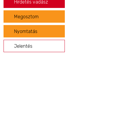
Hirdetés vadász
Megosztom
Nyomtatás
Jelentés