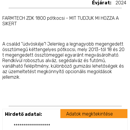
Évjárat:
2024
FARMTECH ZDK 1800 pótkocsi -
MIT TUDJUK MI HOZZA A
SIKERT
A család "üdvöskéje"! Jelenleg a legnagyobb megengedett
össztömegű kéttengelyes pótkocsi, mely 2013-tól 18 és 20
t megengedett össztömeggel egyaránt megvásárolható.
Rendkívül robosztus alváz, segédalváz és futómű,
variálható felépítmény, különböző gumizási lehetőségek és
az üzemeltetést megkönnyítő opcionális megoldások
jellemzik.
Jellemzők:
Adatok megktekintése
Hirdető adatai:
Stabil C-profilból készült alsó és felső oldalak. 5 mm-es
platólemez. Három oldalra billentés (oldalra és hátra).
******************
Krómozott teleszkópos munkahenger biztonsági