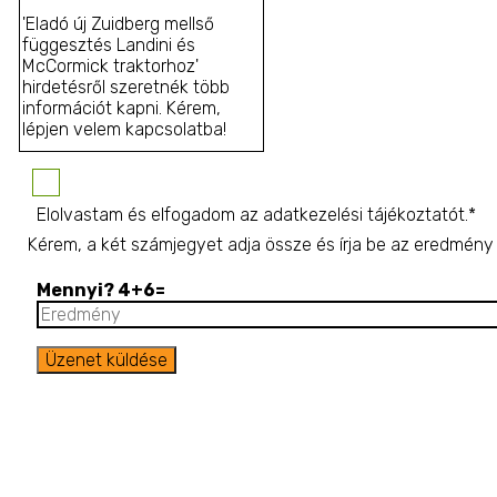
Elolvastam és elfogadom az
adatkezelési tájékoztatót
.*
Kérem, a két számjegyet adja össze és írja be az eredmén
Mennyi? 4+6=