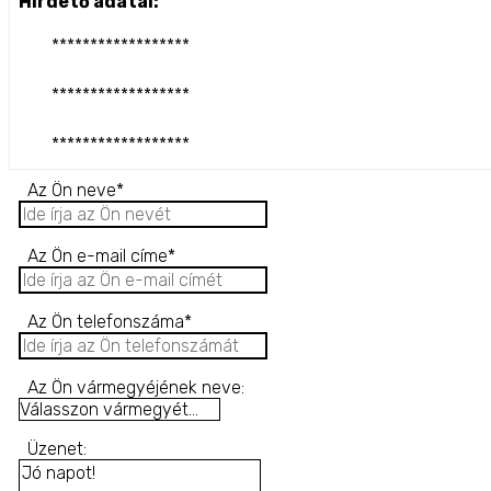
Hirdető adatai:
******************
******************
******************
Az Ön neve*
Az Ön e-mail címe*
Az Ön telefonszáma*
Az Ön vármegyéjének neve:
Üzenet: