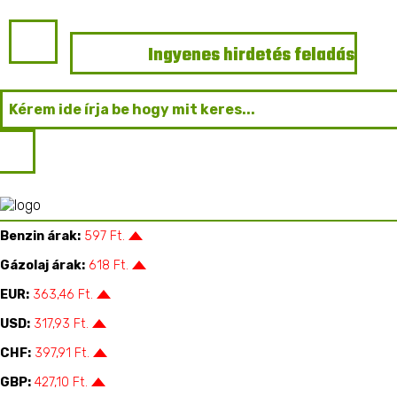
Ingyenes hirdetés feladás
Főoldal
Mezőgazdasági Gépek
Traktor kiegészítők
Eladó új Zuidberg mellső függesztés
Kaposvár |
Deraland Kft.
Benzin árak:
597 Ft.
Gázolaj árak:
618 Ft.
EUR:
363,46 Ft.
USD:
317,93 Ft.
CHF:
397,91 Ft.
GBP:
427,10 Ft.