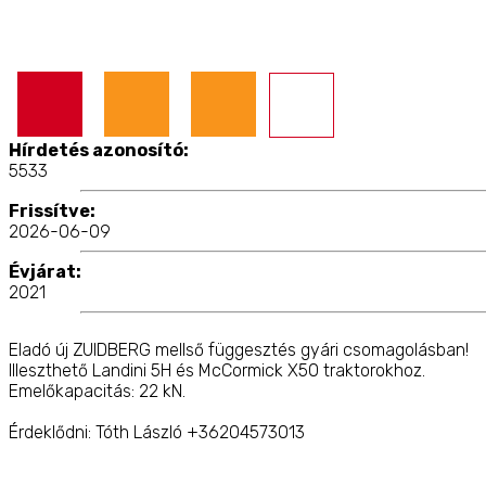
Hírdetés azonosító:
5533
Frissítve:
2026-06-09
Évjárat:
2021
Eladó új ZUIDBERG mellső függesztés gyári csomagolásban!
Illeszthető Landini 5H és McCormick X50 traktorokhoz.
Emelőkapacitás: 22 kN.
Érdeklődni: Tóth László +36204573013