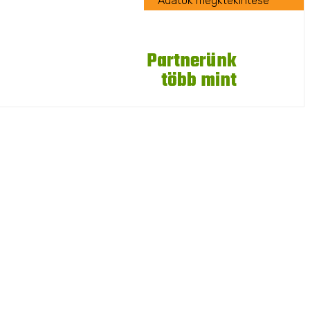
Adatok megktekintése
5
Partnerünk
több mint
éve