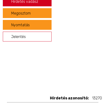
Hirdetés vadász
Megosztom
Nyomtatás
Jelentés
Hírdetés azonosító:
13270