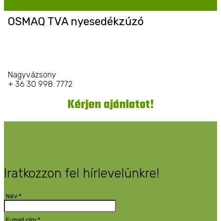
OSMAQ TVA nyesedékzúzó
Nagyvázsony
+ 36 30 998. 7772
Kérjen ajánlatot!
Iratkozzon fel hírlevelünkre!
Név:*
E-mail cím:*