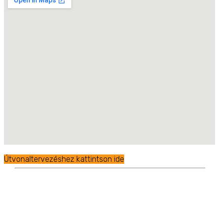
Útvonaltervezéshez kattintson ide