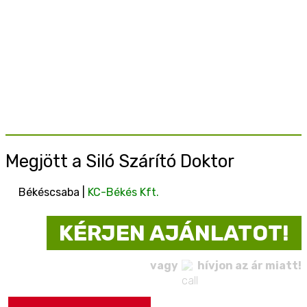
Megjött a Siló Szárító Doktor
Békéscsaba |
KC-Békés Kft.
KÉRJEN AJÁNLATOT!
vagy
hívjon az ár miatt!