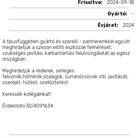
Frissítve:
2024-09-18
Gyártó:
-
Évjárat:
2024
A típusfüggetlen gyártó és szerelő - partnereinkkel együtt
meghirdetjük a szezon előtti eszközök felmérését,
szükséges javítási, karbantartási felülvizsgálatát az egész
országban.
Meghirdetjük a rédlerek, serleges
felvonók,hőmérők,szalagok, surranócsövek stb. javítását,
cseréjét, hűtést, szellőztetést.
Keressék kollégáinkat!
Érdeklődni:30/4091634