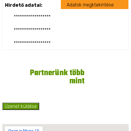
Adatok megktekintése
Hirdető adatai:
******************
******************
******************
1
Partnerünk több
mint
éve
Üzenet küldése