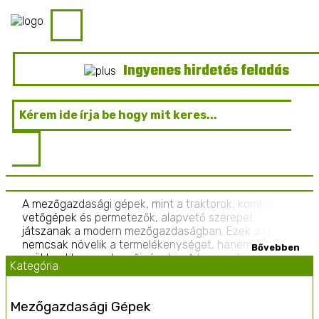
Ingyenes hirdetés feladás
A mezőgazdasági gépek, mint a traktorok, kombájnok,
vetőgépek és permetezők, alapvető szerepet
játszanak a modern mezőgazdaságban. Ezek a gépek
nemcsak növelik a termelékenységet, hanem
csökkentik a munkaerőigényt is. A korszerű
Kategória
technológia alkalmazása, például a GPS-alapú
precíziós gazdálkodás, lehetővé teszi a talaj- és
terménykezelés optimalizálását, csökkentve ezzel a
Mezőgazdasági Gépek
költségeket és a környezetre gyakorolt hatást. Az