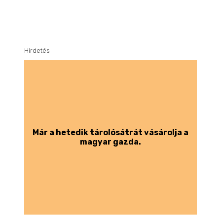
Hirdetés
Már a hetedik tárolósátrát vásárolja a
magyar gazda.