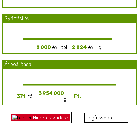
innovációk, mint az autonóm gépek és drónok, tovább
növelik a mezőgazdasági folyamatok hatékonyságát
és fenntarthatóságát.
Gyártási év
2 000
év -tól
2 024
év -ig
Ár beállítása
3 954 000
-
371
-tól
ig
Hirdetés vadász